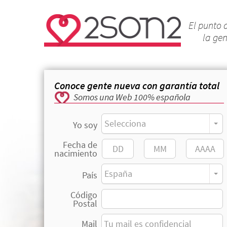
El punto 
la ge
Conoce gente nueva con garantía total
Somos una Web 100% española
Selecciona
Yo soy
Fecha de
nacimiento
España
País
Código
Postal
Mail