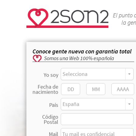
El punto 
la ge
Conoce gente nueva con garantía total
Somos una Web 100% española
Selecciona
Yo soy
Fecha de
nacimiento
España
País
Código
Postal
Mail