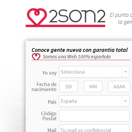
El punto 
la ge
Conoce gente nueva con garantía total
Somos una Web 100% española
Selecciona
Yo soy
Fecha de
nacimiento
España
País
Código
Postal
Mail