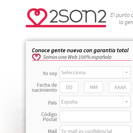
El punto 
la ge
Conoce gente nueva con garantía total
Somos una Web 100% española
Selecciona
Yo soy
Fecha de
nacimiento
España
País
Código
Postal
Mail