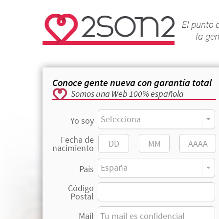
El punto 
la ge
Conoce gente nueva con garantía total
Somos una Web 100% española
Selecciona
Yo soy
Fecha de
nacimiento
España
País
Código
Postal
Mail