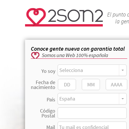
El punto 
la ge
Conoce gente nueva con garantía total
Somos una Web 100% española
Selecciona
Yo soy
Fecha de
nacimiento
España
País
Código
Postal
Mail