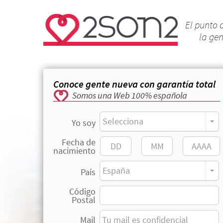
El punto 
la ge
Conoce gente nueva con garantía total
Somos una Web 100% española
Selecciona
Yo soy
Fecha de
nacimiento
España
País
Código
Postal
Mail