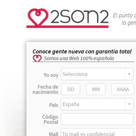
El punto 
la ge
Conoce gente nueva con garantía total
Somos una Web 100% española
Selecciona
Yo soy
Fecha de
nacimiento
España
País
Código
Postal
Mail