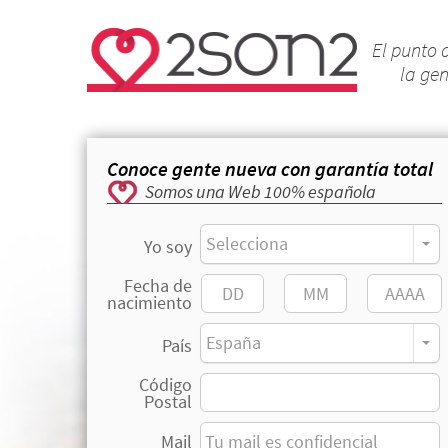
El punto 
la ge
Conoce gente nueva con garantía total
Somos una Web 100% española
Selecciona
Yo soy
Fecha de
nacimiento
España
País
Código
Postal
Mail