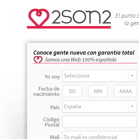
El punto 
la ge
Conoce gente nueva con garantía total
Somos una Web 100% española
Selecciona
Yo soy
Fecha de
nacimiento
España
País
Código
Postal
Mail