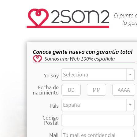
El punto 
la ge
Conoce gente nueva con garantía total
Somos una Web 100% española
Selecciona
Yo soy
Fecha de
nacimiento
España
País
Código
Postal
Mail