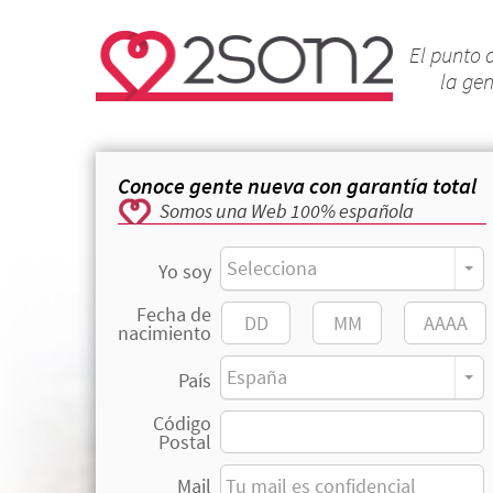
El punto 
la ge
Conoce gente nueva con garantía total
Somos una Web 100% española
Selecciona
Yo soy
Fecha de
nacimiento
España
País
Código
Postal
Mail