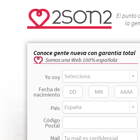
El punto 
la ge
Conoce gente nueva con garantía total
Somos una Web 100% española
Selecciona
Yo soy
Fecha de
nacimiento
España
País
Código
Postal
Mail